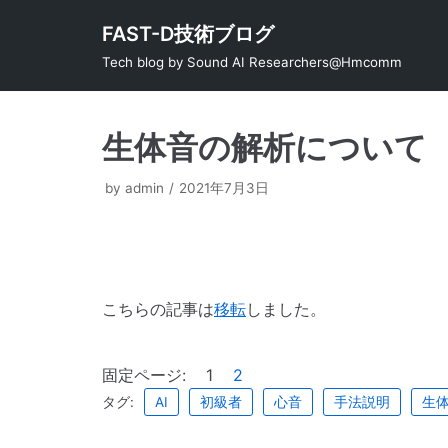
コ
FAST-D技術ブログ
ン
Tech blog by Sound AI Researchers@Hmcomm
テ
ン
ツ
生体音の解析について
へ
ス
by
admin
2021年7月3日
キ
ッ
プ
こちらの記事は
移転
しました。
固定ページ:
1
2
タグ:
AI
初級者
心音
手法説明
生