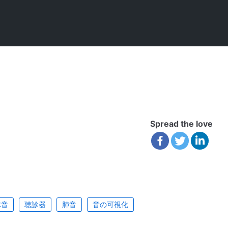
Spread the love
体音
聴診器
肺音
音の可視化