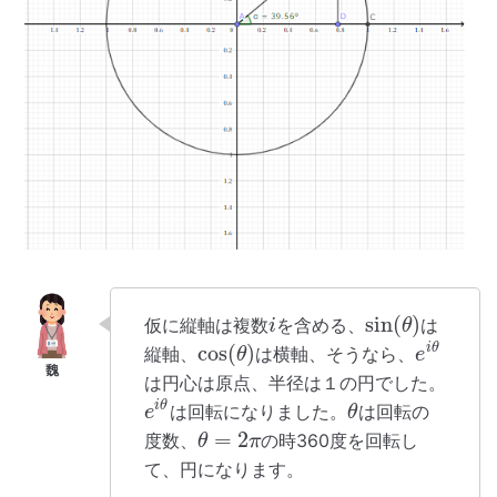
sin
(
)
仮に縦軸は複数
を含める、
は
i
θ
cos
(
)
i
θ
縦軸、
は横軸、そうなら、
θ
e
は円心は原点、半径は１の円でした。
i
θ
は回転になりました。
は回転の
e
θ
=
2
度数、
の時360度を回転し
θ
π
て、円になります。