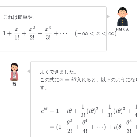
、これは簡単や。
2
3
x
x
x
=
1
+
+
+
+
⋯
(
−
∞
<
<
∞
)
x
1
!
2
!
3
!
よくできました。
=
この式に
入れると、以下のようにな
x
i
θ
す。
1
1
2
3
i
θ
=
1
+
+
(
)
+
(
)
+
e
i
θ
i
θ
i
θ
2
!
3
!
2
4
3
θ
θ
θ
=
(
1
–
+
+
⋯
)
+
(
–
i
θ
2
!
4
!
3
!