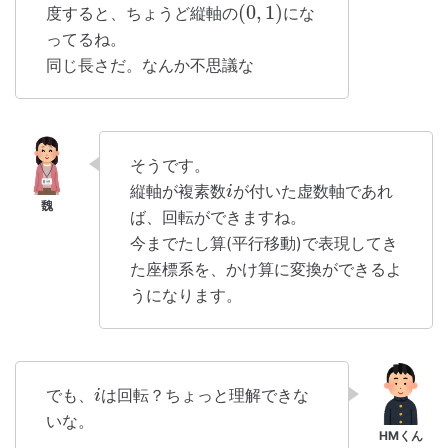
(
0
,
1
)
度すると、ちょうど縦軸の
にな
ってるね。
同じ長さだ。なんか不思議な
そうです。
縦軸が複素数
が付いた虚数軸であれ
i
ば、回転ができますね。
今までたし算(平行移動)で表現してき
た座標系を、かけ算に変換ができるよ
うになります。
でも、
は回転？ちょっと理解できな
i
いな。