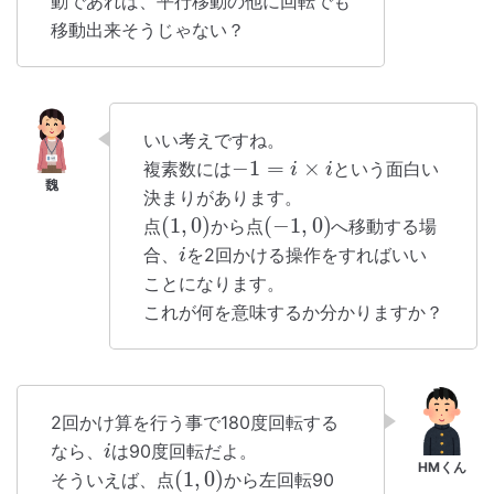
動であれば、平行移動の他に回転でも
移動出来そうじゃない？
いい考えですね。
−
1
=
×
複素数には
という面白い
i
i
決まりがあります。
(
1
,
0
)
(
−
1
,
0
)
点
から点
へ移動する場
合、
を2回かける操作をすればいい
i
ことになります。
これが何を意味するか分かりますか？
2回かけ算を行う事で180度回転する
なら、
は90度回転だよ。
i
(
1
,
0
)
そういえば、点
から左回転90