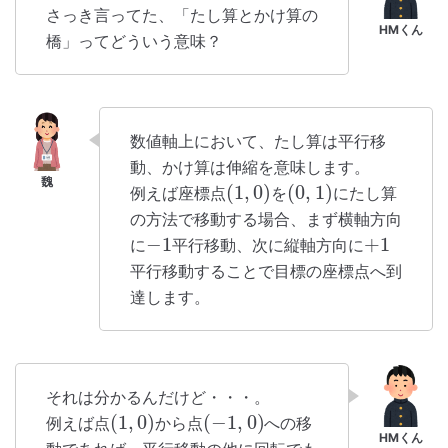
さっき言ってた、「たし算とかけ算の
橋」ってどういう意味？
数値軸上において、たし算は平行移
動、かけ算は伸縮を意味します。
(
1
,
0
)
(
0
,
1
)
例えば座標点
を
にたし算
の方法で移動する場合、まず横軸方向
−
1
+
1
に
平行移動、次に縦軸方向に
平行移動することで目標の座標点へ到
達します。
それは分かるんだけど・・・。
(
1
,
0
)
(
−
1
,
0
)
例えば点
から点
への移