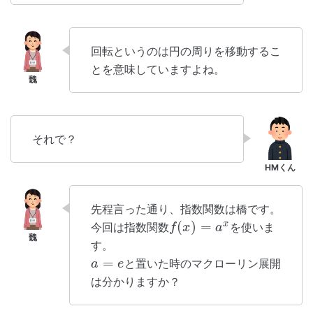
回転というのは円の周りを移動するこ
とを意味していますよね。
それで？
先程言った通り、指数関数は橋です。
(
)
=
x
今回は指数関数
を使いま
f
x
a
す。
=
と置いた時のマクローリン展開
a
e
は分かりますか？