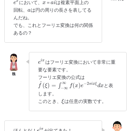
x
において、
は複素平面上の
e
x
＝
a
i
回転、
は円の周りの長さを表してる
a
んだね。
でも、これとフーリエ変換は何の関係
あるの？
i
π
はフーリエ変換において非常に重
e
要な要素です。
フーリエ変換の公式は
^
∞
−
2
(
)
=
(
)
π
i
x
ξ
∫
と表
f
ξ
f
x
e
d
x
−
∞
します。
このとき、
は任意の実数です。
ξ
i
π
ほんとだ！
が出てきた！
e