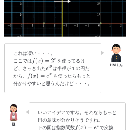
これは凄い・・・。
(
)
=
2
x
ここでは
を使ってるけ
f
x
i
θ
ど、さっき出た
は半径が１の円だ
e
(
)
=
x
から、
を使ったらもっと
f
x
e
分かりやすいと思うんだけど・・・。
いいアイデアですね。それならもっと
円の意味が分かりそうですね。
(
)
=
x
下の図は指数関数
で変換
f
x
e