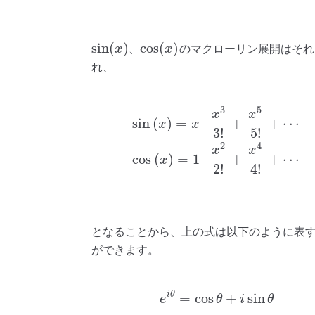
sin
(
)
cos
(
)
、
のマクローリン展開はそれ
x
x
れ、
3
5
x
x
sin
(
)
=
–
+
+
⋯
x
x
3
!
5
!
2
4
x
x
cos
(
)
=
1
–
+
+
⋯
x
2
!
4
!
となることから、上の式は以下のように表
ができます。
i
θ
=
cos
+
sin
e
θ
i
θ