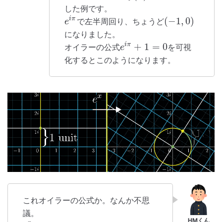
した例です。
(
−
1
,
0
)
i
π
で左半周回り、ちょうど
e
になりました。
+
1
=
0
i
π
オイラーの公式
を可視
e
化するとこのようになります。
これオイラーの公式か。なんか不思
議。