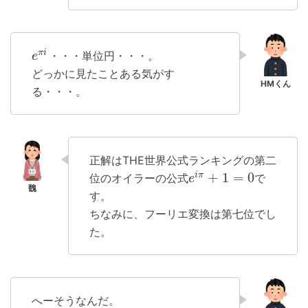
π
i
・・・単位円・・・。
e
どっかに見たことある気がす
る・・・。
正解はTHE世界公式ランキングの第二
+
1
=
0
i
π
位のオイラーの公式
で
e
す。
ちなみに、フーリエ変換は第七位でし
た。
へーそうなんだ。