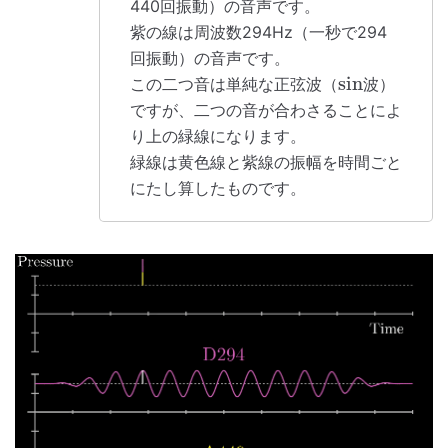
440回振動）の音声です。
紫の線は周波数294Hz（一秒で294
回振動）の音声です。
sin
この二つ音は単純な正弦波（
波）
ですが、二つの音が合わさることによ
り上の緑線になります。
緑線は黄色線と紫線の振幅を時間ごと
にたし算したものです。