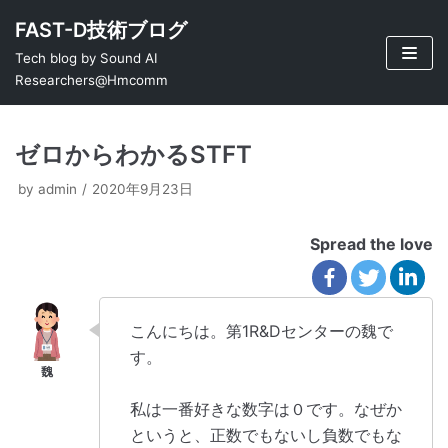
コ
FAST-D技術ブログ
ン
Tech blog by Sound AI
テ
Researchers@Hmcomm
ン
ツ
ゼロからわかるSTFT
へ
ス
by
admin
2020年9月23日
キ
ッ
Spread the love
プ
こんにちは。第1R&Dセンターの魏で
す。
私は一番好きな数字は０です。なぜか
というと、正数でもないし負数でもな