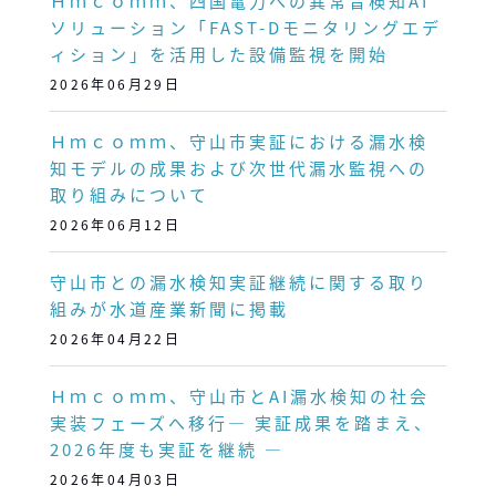
Ｈｍｃｏｍｍ、四国電力への異常音検知AI
ソリューション「FAST-Dモニタリングエデ
ィション」を活用した設備監視を開始
2026年06月29日
Ｈｍｃｏｍｍ、守山市実証における漏水検
知モデルの成果および次世代漏水監視への
取り組みについて
2026年06月12日
守山市との漏水検知実証継続に関する取り
組みが水道産業新聞に掲載
2026年04月22日
Ｈｍｃｏｍｍ、守山市とAI漏水検知の社会
実装フェーズへ移行― 実証成果を踏まえ、
2026年度も実証を継続 ―
2026年04月03日