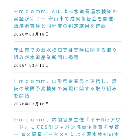
Ｈｍｃｏｍｍ、AIによる水道管漏水検知の
実証が完了― 守山市で成果報告会を開催、
熟練調査員と同程度の判定結果を確認 ―
2026年03月18日
守山市での漏水検知実証実験に関する取り
組みが水道産業新聞に掲載
2026年03月11日
Ｈｍｃｏｍｍ、山形県企業局と連携し、設
備の故障予兆検知の実現に関する取り組み
を開始
2026年02月16日
Ｈｍｃｏｍｍ、内閣官房主催『イチBizアワ
ード』にてESRIジャパン協賛企業賞を受賞
― 音×衛星データ×AIによる漏水検知の実