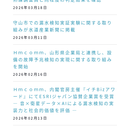
2026年03月18日
守山市での漏水検知実証実験に関する取り
組みが水道産業新聞に掲載
2026年03月11日
Ｈｍｃｏｍｍ、山形県企業局と連携し、設
備の故障予兆検知の実現に関する取り組み
を開始
2026年02月16日
Ｈｍｃｏｍｍ、内閣官房主催『イチBizアワ
ード』にてESRIジャパン協賛企業賞を受賞
― 音×衛星データ×AIによる漏水検知の実
装力と社会的価値を評価 ―
2026年02月13日