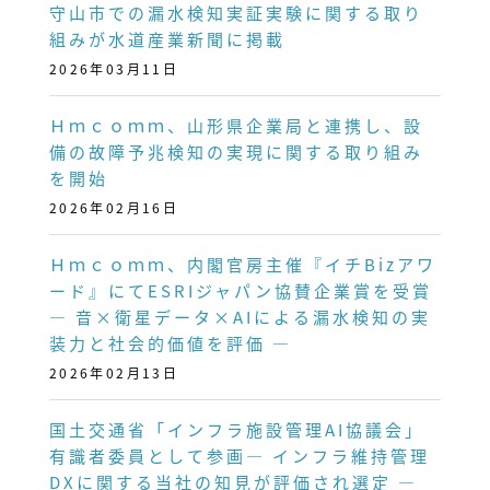
守山市での漏水検知実証実験に関する取り
組みが水道産業新聞に掲載
2026年03月11日
Ｈｍｃｏｍｍ、山形県企業局と連携し、設
備の故障予兆検知の実現に関する取り組み
を開始
2026年02月16日
Ｈｍｃｏｍｍ、内閣官房主催『イチBizアワ
ード』にてESRIジャパン協賛企業賞を受賞
― 音×衛星データ×AIによる漏水検知の実
装力と社会的価値を評価 ―
2026年02月13日
国土交通省「インフラ施設管理AI協議会」
有識者委員として参画― インフラ維持管理
DXに関する当社の知見が評価され選定 ―