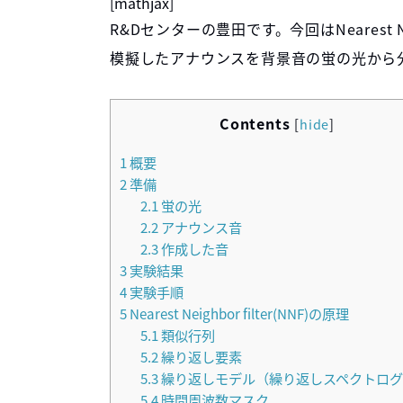
[mathjax]
R&Dセンターの豊田です。今回はNearest N
模擬したアナウンスを背景音の蛍の光から
Contents
[
hide
]
1
概要
2
準備
2.1
蛍の光
2.2
アナウンス音
2.3
作成した音
3
実験結果
4
実験手順
5
Nearest Neighbor filter(NNF)の原理
5.1
類似行列
5.2
繰り返し要素
5.3
繰り返しモデル（繰り返しスペクトログ
5.4
時間周波数マスク