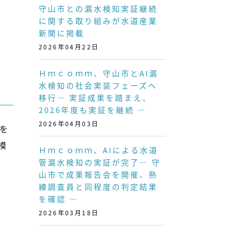
守山市との漏水検知実証継続
に関する取り組みが水道産業
新聞に掲載
2026年04月22日
Ｈｍｃｏｍｍ、守山市とAI漏
水検知の社会実装フェーズへ
移行― 実証成果を踏まえ、
2026年度も実証を継続 ―
2026年04月03日
を
模
Ｈｍｃｏｍｍ、AIによる水道
管漏水検知の実証が完了― 守
山市で成果報告会を開催、熟
練調査員と同程度の判定結果
を確認 ―
2026年03月18日