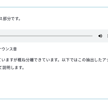
ス部分です。
たアナウンス音
ていますが概ね分離できています。以下ではこの抽出したア
て説明します。