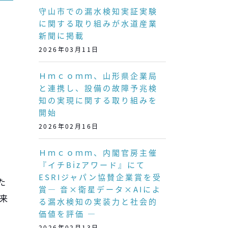
守山市での漏水検知実証実験
に関する取り組みが水道産業
新聞に掲載
2026年03月11日
Ｈｍｃｏｍｍ、山形県企業局
と連携し、設備の故障予兆検
知の実現に関する取り組みを
開始
2026年02月16日
Ｈｍｃｏｍｍ、内閣官房主催
『イチBizアワード』にて
ESRIジャパン協賛企業賞を受
た
賞― 音×衛星データ×AIによ
来
る漏水検知の実装力と社会的
価値を評価 ―
2026年02月13日