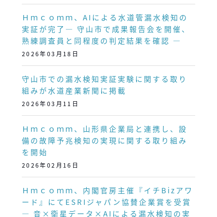
Ｈｍｃｏｍｍ、AIによる水道管漏水検知の
実証が完了― 守山市で成果報告会を開催、
熟練調査員と同程度の判定結果を確認 ―
2026年03月18日
守山市での漏水検知実証実験に関する取り
組みが水道産業新聞に掲載
2026年03月11日
Ｈｍｃｏｍｍ、山形県企業局と連携し、設
備の故障予兆検知の実現に関する取り組み
を開始
2026年02月16日
Ｈｍｃｏｍｍ、内閣官房主催『イチBizアワ
ード』にてESRIジャパン協賛企業賞を受賞
― 音×衛星データ×AIによる漏水検知の実